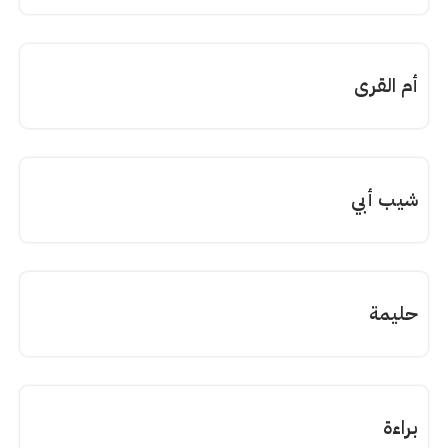
أم القرى
شيب أبي
حليمة
براءة