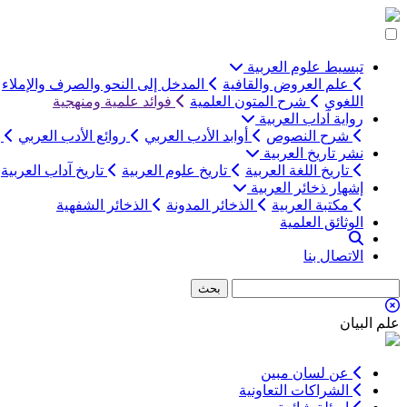
التخطي
إلى
المحتوى
تبسيط علوم العربية
علم العروض والقافية
المدخل إلى النحو والصرف والإملاء
اللغوي
شرح المتون العلمية
فوائد علمية ومنهجية
رواية آداب العربية
شرح النصوص
أوابد الأدب العربي
روائع الأدب العربي
ب
نشر تاريخ العربية
تاريخ اللغة العربية
تاريخ علوم العربية
تاريخ آداب العربية
إشهار ذخائر العربية
مكتبة العربية
الذخائر المدونة
الذخائر الشفهية
الوثائق العلمية
الاتصال بنا
علم البيان
عن لسان مبين
الشراكات التعاونية