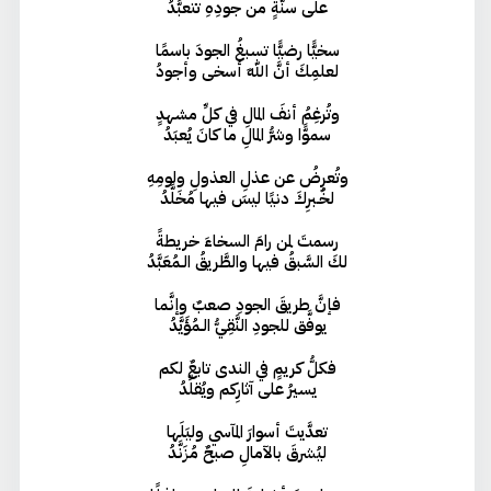
على سنَّةٍ من جودِهِ تتعبَّدُ
سخيًّا رضيًّا تسبغُ الجودَ باسمًا
لعلمِكَ أنَّ اللهَ أسخى وأجودُ
وتُرغِمُ أنفَ المالِ في كلِّ مشهدٍ
سموًّا وشرُّ المالِ ما كانَ يُعبَدُ
وتُعرِضُ عن عذلِ العذولِ ولومِهِ
لخُـبرِكَ دنيًا ليسَ فيها مُخَلَّدُ
رسمتَ لمن رامَ السخاءَ خريطةً
لكَ السَّبقُ فيها والطَّريقُ الـمُعَبَّدُ
فإنَّ طريقَ الجودِ صعبٌ وإنَّما
يوفَّق للجودِ النَّقِيُّ الـمُؤَيَّدُ
فكلُّ كريمٍ في الندى تابعٌ لكم
يسيرُ على آثارِكم ويُقلِّدُ
تعدَّيتَ أسوارَ المآسي وليَلَها
ليُشرقَ بالآمالِ صبحٌ مُزَنَّدُ