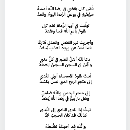
فَمَن كان يقضي في رضا اللهِ أمسَهُ
سيُبقيهِ في روضِ الرِّضا اليومُ والغدُ
تولَّيتَ في أبها الزِّمامَ فلم تزل
تقومُ بأمرِ اللهِ فينا وتقعدُ
وأجريتَ نهرَ الفضلِ والعدلِ مُترعًا
فما أحدٌ عن وردِهِ العذبِ مُبعَدُ
دعا لكَ أهلُ العلمِ في كلِّ منـبرٍ
وأمَّنَ في السجنِ السجينُ المصفَّدُ
أتيتَ تقودُ الأسخياءَ أولي النَّدى
إلى متجرِ الربحِ الذي ليس يكسُدُ
إلى متجرِ الرحمنِ واللهُ ضامنٌ
وهل بارَ بيعٌ في رضا اللهِ يُعقدُ
تهبُّ إذا نادى المنادي إلى النَّدى
كذلكَ قد كانَ الحبيبُ محمَّدُ
وإنَّكَ قد أحببتَهُ فاتَّبعتَهُ