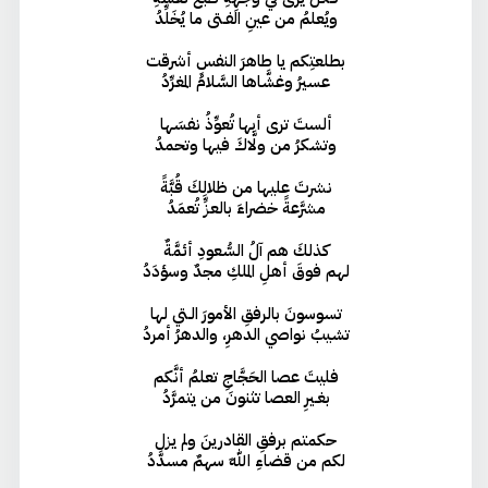
ويُعلمُ من عينِ الفـتى ما يُخَلِّدُ
بطلعتِكم يا طاهرَ النفسِ أشرقت
عسيرُ وغشَّاها السَّلامُ المغرِّدُ
ألستَ ترى أبها تُعوِّذُ نفسَها
وتشكرُ من ولَّاكَ فيها وتحمدُ
نشرتَ عليها من ظلالِكَ قُبَّةً
مشرَّعةً خضراءَ بالعزِّ تُعمَدُ
كذلكَ هم آلُ السُّعودِ أئمَّةٌ
لهم فوقَ أهلِ الملكِ مجدٌ وسؤدَدُ
تسوسونَ بالرفقِ الأمورَ الـتي لها
تشيبُ نواصي الدهرِ، والدهرُ أمردُ
فليتَ عصا الحَجَّاجِ تعلمُ أنَّكم
بغـيرِ العصا تثنونَ من يتمرَّدُ
حكمتم برفقِ القادرينَ ولم يزل
لكم من قضاءِ اللهِ سهمٌ مسدَّدُ