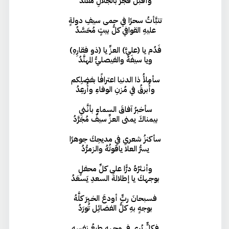
وأقبلَ فجرٌ بالجلالِ مُقَلَّدُ
تنبَّأتُ سحرًا في حمى سيفِ دولةٍ
عليهِ القوافي كلُّ بيتٍ مُحَسَّدُ
فَدُم يا (عليَّ) العزِّ يا (ذو فقارِهِ)
ويا سيفَهُ والفيصليُّ المهنَّدُ
سأملأُ ذا الدنيا اعترافًا بفضلِكم
وأُبرقُ في مُزنِ الوفاءِ وأُرعِدُ
سأخبرُ آفاقَ السماءِ بأنَّني
بيمناكَ يمنى العزِّ سيفٌ مُجَرَّدُ
سأكنزُ شعري في مديحِكَ جوهرًا
يسرُّ العلا ياقوتُهُ والزمرُّدُ
وأنـثرُهُ درًّا على كلِّ محفلٍ
بوجهكَ يا إطلالةَ السعدِ يَسعَدُ
فسبحانَ ربٍّ أودعَ الخـيرَ كلَّهُ
بوجهٍ بهِ كلُّ الفضائِل تُورَدُ
فكلٌّ يُرى في وجهِهِ طبعُ نفسهِ