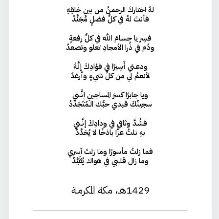
لهُ اختاركَ الرحمنُ من بينِ خلقِهِ
فأنتَ لهُ في كلِّ فضلٍ مُجَنَّدُ
فسِر يا حسامَ اللهِ في كلِّ رفعةٍ
ودُم في ذُرا الأمجادِ تعلو وتصعدُ
ودعـني أَسِيرًا في فؤادِكَ إنَّهُ
لأنعمُ لي من كلِّ شيءٍ وأرغدُ
ويا جابرًا كسرَ المساجينِ إنَّـني
سجينُكَ قيدي حبُّك الـمُتَجَدِّدُ
فشُدَّ وثاقي في ودادِكَ إنَّـني
بهِ نلتُ عزًّا باذخًا لا يُحَدَّدُ
فما زلتُ مأسورًا وما زلتَ آسري
وما زال قلـبي في هواك يُقَيَّدُ
1429هـ، مكة المكرمـة