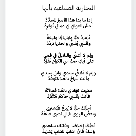
التجارية الصناعية بأبها
إذا ما بدا هذا الأمـيرُ المسدَّدُ
أحسُّ القوافي في دمائي تُزَغرِدُ
تُزَغرِدُ حبًّا وابتهاجًا ولهفةً
وقلـبي يُغَـنِّي والحنايا تردِّدُ
ولِم لا أغـنِّي والبلابلُ في فمي
على أيكِ حبِّ ابنِ الكرامِ تُغَرِّدُ
ولِم لا أغـنِّي سيدي وابنَ سيدي
وأنتَ سراجٌ بالعلا مَتَوقّدُ
سَقيتَ فؤادي بالعُلا فملأتَهُ
فأنتَ بقلـبي حاكمٌ مُتَفَرِّدُ
أحبُّكَ حبًّا لا يُباعُ فَيُشترى
وبعضُ الهوى بالمالِ يُشرى فينفَدُ
أحبُّكَ إخلاصًا، وقلبُك شاهدي
وَسَلهُ فإنَّ القلبَ للقلبِ يَشهَدُ