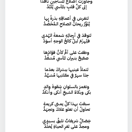
وجاوزتَ أضلاعَ المساجينِ نافذًا
إلى كلِّ قلبٍ بالمآسي يُلبَّدُ
لتغرسَ في أعماقِهِ بذرةً بها
يُنَوِّرُ ريحانُ الصلاحِ الـمُخَضَّدُ
لتوقدَ في أرجائِهِ شمعةَ الهُدى
فيُهزَمَ ليلٌ كالحُ الوجهِ أسوَدُ
وطفتَ على أمٍّ كأنَّ فؤادَها
صفيحٌ بنـيران المآسي مُسَفَّدُ
لتملأَ عينيها ببشراكَ بعدَما
جثا سهرٌ في مقلتيها مُسَهَّدُ
وتغمرَ بالسلوانِ شِقوةَ والدٍ
بكى وبكاءُ الشيخِ أنكى وأنكدُ
سبقتَ بهذا كلَّ يمـنى كريمةٍ
تحاولُ أن تعلو علاكَ وتجهَدُ
خِصَالٌ شريفاتٌ تليقُ بسيدي
ومجدٌ على ثغرِ الحياةِ يُخلَّدُ