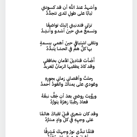
وأشهدُ عندَ اللهِ أن قد كسوتني
ثيابًا على طولِ المدى تتجدَّدُ
تراني فتدنيني إليكَ تواضعًا
وتسمعُ مـني حينَ أشدو وأُنشِدُ
وتلقى اشتياقي حينَ أهمي ببسمةٍ
بها كلُّ همٍّ في الحشا يتبدَّدُ
أَضَأتَ قناديلَ الأمانِ بخافقي
وقد كادَ يطفيها الزمانُ المعربدُ
رحلتُ وأقصاني زماني بجورِهِ
وعَودي على يمناكَ والعَودُ أحمدُ
وروَّيتَ روضي بعدَ أن جَفَّ نبعُهُ
فعادَ رطيبًا زهرُهُ يتورَّدُ
وقد كان شعري قبلَ لقياكَ هائمًا
على وجهِهِ في كلِّ وادٍ مشرَّدُ
فلمَّا تبدَّى نورُ وجهكَ مُشرِقًا