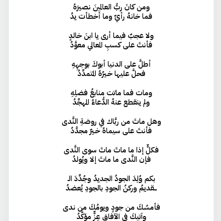
ومن كانَ ربُّ العالمينَ نصيرَهُ
فما خانهُ رأيٌ وما أخطأت يدُ
ولا عجبٌ فيما أرى يا ابنَ خالدٍ
فأنتَ على كسبِ المعالي معوَّدُ
أطلَّ على الدنيا أبوكَ بوجهِهِ
فحلَّ عليها خـيرُهُ المتمدِّدُ
ومات فما ماتت منابعُ فضلِهِ
ولم ينقطع عنهُ الدُّعاءُ المهجِّدُ
وهل ماتَ من ربَّاك في روضةِ النَّدى
فأنتَ على سيماهُ خـيرٌ مجدَّدُ
فكلٌّ إذا ما ماتَ ماتَ سوى النَّدى
فإن النَّدى ما ماتَ إلا ويُولدُ
بكم وُلِدَ الجودُ الجديدُ وجُدِّدَ الـ
ـــقديمُ وركنُ الجودِ بالجودِ يُعضدُ
فأمسُكَ من جودٍ ويومُكَ من ندى
وآتيكَ في الآفاقِ عِزٌّ مؤكَّدُ