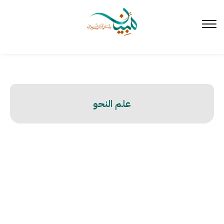
لتخطي
لى
لمحتوى
علم النحو