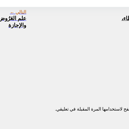
العروض-٢١٨-٢١٩.pdf
التالي ←
الإيطاء،
والإجازة
ح لاستخدامها المرة المقبلة في تعليقي.