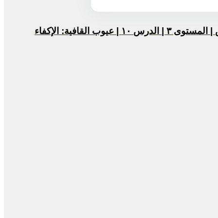
علم العَرُوض | المستوى ٣ | الدرس ١٠ | عيوب القافية: الإكفاء