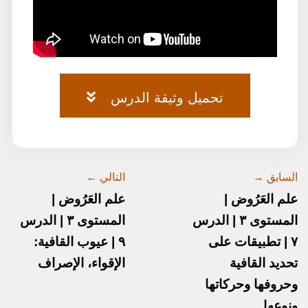
تحميل وثيقة الدرس
العروض-٢١٥-٢١٧.pdf
السابق →
التالي ←
علم العَرُوض |
علم العَرُوض |
المستوى ٣ | الدرس
المستوى ٣ | الدرس
٧ | تطبيقات على
٩ | عيوب القافية:
تحديد القافية
الإقواء، الإصراف
وحروفها وحركاتها
ونوعها