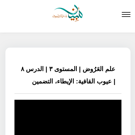
لتخطي
لى
لمحتوى
علم العَرُوض | المستوى ٣ | الدرس ٨
| عيوب القافية: الإيطاء، التضمين