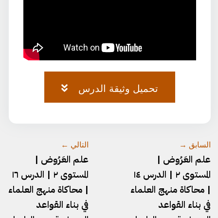
تحميل وثيقة الدرس
العروض-٧٤.pdf
السابق →
التالي ←
علم العَرُوض |
علم العَرُوض |
المستوى ٢ | الدرس ١٤
المستوى ٢ | الدرس ١٦
| محاكاة منهج العلماء
| محاكاة منهج العلماء
في بناء القواعد
في بناء القواعد