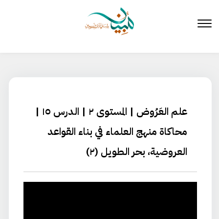
لتخطي
لى
لمحتوى
علم العَرُوض | المستوى ٢ | الدرس ١٥ |
محاكاة منهج العلماء في بناء القواعد
العروضية، بحر الطويل (٢)