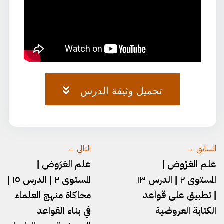
تحميل وثيقة الدرس
العروض-٧٣.pdf
السابق →
التالي ←
علم العَرُوض |
علم العَرُوض |
المستوى ٢ | الدرس ١٣
المستوى ٢ | الدرس ١٥ |
| تطبيق على قواعد
محاكاة منهج العلماء
الكتابة العروضية
في بناء القواعد