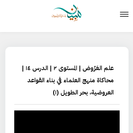
لتخطي
لى
لمحتوى
علم العَرُوض | المستوى ٢ | الدرس ١٤ |
محاكاة منهج العلماء في بناء القواعد
العروضية، بحر الطويل (١)