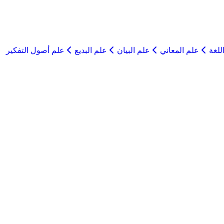
للغة
علم المعاني
علم البيان
علم البديع
علم أصول التفكير