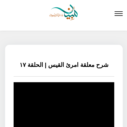
لتخطي
لى
لمحتوى
شرح معلقة امرئ القيس | الحلقة ١٧