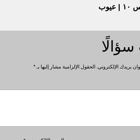
علم العَرُوض | المستوى ٣ | الدرس ١٠ | عيوب
سؤالًا
ان بريدك الإلكتروني.
الحقول الإلزامية مشار إليها بـ
*