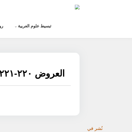
لتخطي
لى
لمحتوى
تبسيط علوم العربية
رو
العروض ٢٢٠-٢٢١
نُشر في