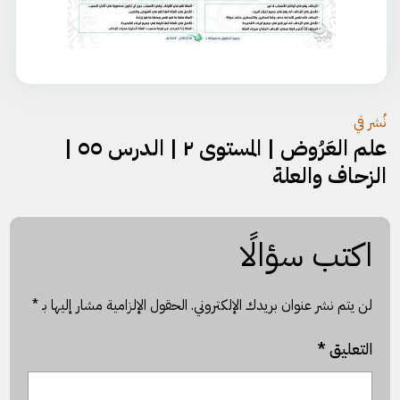
تصفّح
نُشر في
علم العَرُوض | المستوى ٢ | الدرس ٥٥ |
المقالات
الزحاف والعلة
اكتب سؤالًا
لن يتم نشر عنوان بريدك الإلكتروني.
الحقول الإلزامية مشار إليها بـ
*
التعليق
*