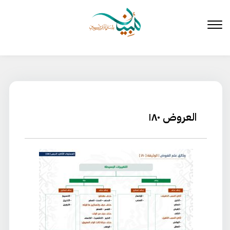
لتخطي
لى
لمحتوى
العروض ١٨٠