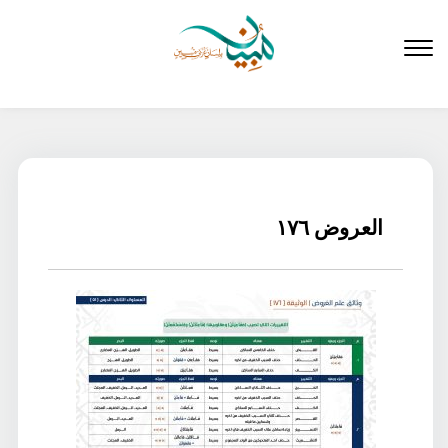
لتخطي
لى
لمحتوى
العروض ١٧٦