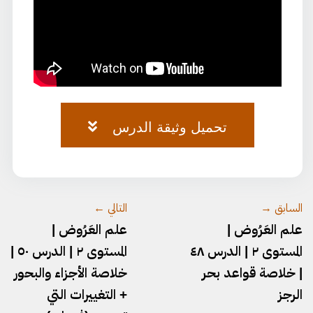
تحميل وثيقة الدرس
العروض-١٦٦-١٧٣.pdf
السابق →
التالي ←
علم العَرُوض |
علم العَرُوض |
المستوى ٢ | الدرس ٤٨
المستوى ٢ | الدرس ٥٠ |
| خلاصة قواعد بحر
خلاصة الأجزاء والبحور
الرجز
+ التغييرات التي