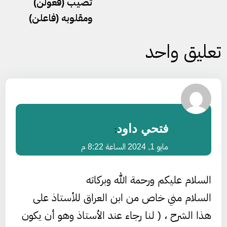
تصيب (فعولن)
ومقلوبه (فاعلن)
تعليق واحد
فتحي داود
:
مايو 1, 2024 الساعة 8:22 م
السلام عليكم ورحمة الله وبركاته
السلام مني خاص من ابن العراق للأستاذ على
هذا الشرح ، ( لنا رجاء عند الأستاذ وهو أن يكون