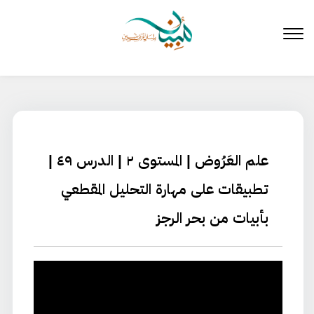
لتخطي
لى
لمحتوى
علم العَرُوض | المستوى ٢ | الدرس ٤٩ |
تطبيقات على مهارة التحليل المقطعي
بأبيات من بحر الرجز