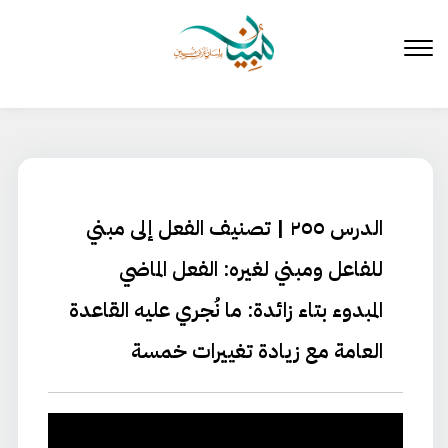
لتخطي
لى
لمحتوى
الدرس ٢٥٥ | تصنيف الفعل إلى مبني
للفاعل ومبني لغيره:⁠ الفعل الماضي
المبدوء بتاء زائدة: ما نُجري عليه القاعدة
العامة مع زيادة تغييرات خمسة