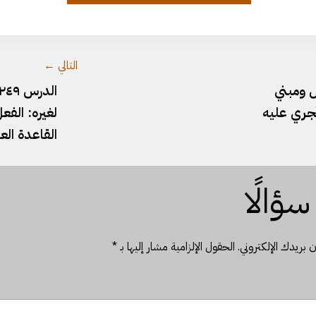
وثيقة-٧٤.pdf
التالي ←
اعل ومبني
نُجري عليه
لغيره:⁠ الف
القاعدة العا
ؤالًا
 بريدك الإلكتروني.
الحقول الإلزامية مشار إليها بـ
*