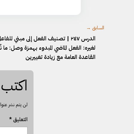
السابق →
الدرس ٢٤٧ | تصنيف الفعل إلى مبني للف
لغيره:⁠ الفعل الماضي المبدوء بهمزة وصل: ما 
القاعدة العامة مع زيادة تغييرين
اكتب س
لن يتم نشر عنوان
التعليق
*