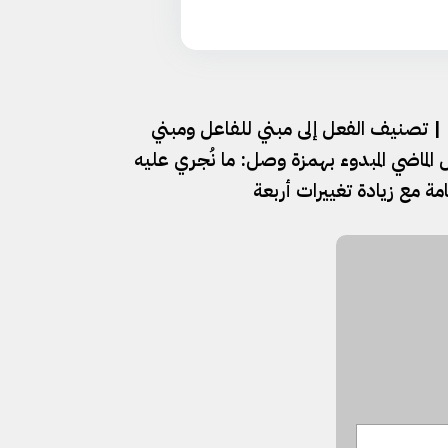
الدرس ٢٤٩ | تصنيف الفعل إلى مبني للفاعل ومبني
عل الماضي المبدوء بهمزة وصل: ما نُجري عليه
مة مع زيادة تغييرات أربعة⁠