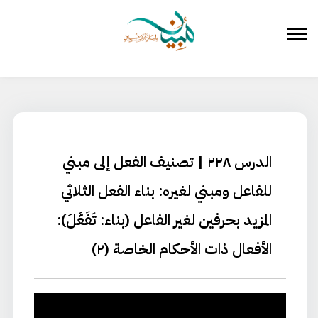
لتخطي
لى
لمحتوى
الدرس ٢٢٨ | تصنيف الفعل إلى مبني
للفاعل ومبني لغيره: بناء الفعل الثلاثي
المزيد بحرفين لغير الفاعل (بناء: تَفَعَّلَ):
الأفعال ذات الأحكام الخاصة (٢)