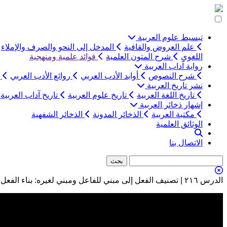
التخطي
إلى
المحتوى
تبسيط علوم العربية
علم العروض والقافية
المدخل إلى النحو والصرف والإملاء
اللغوي
شرح المتون العلمية
فوائد علمية ومنهجية
رواية آداب العربية
شرح النصوص
أوابد الأدب العربي
روائع الأدب العربي
ب
نشر تاريخ العربية
تاريخ اللغة العربية
تاريخ علوم العربية
تاريخ آداب العربية
إشهار ذخائر العربية
مكتبة العربية
الذخائر المدونة
الذخائر الشفهية
الوثائق العلمية
الاتصال بنا
الدرس ٢١٦ | تصنيف الفعل إلى مبني للفاعل ومبني لغيره: بناء الفعل الثلاثي المجرد المعتلِّ لغير الفاعل: (اللفيف المفروق)