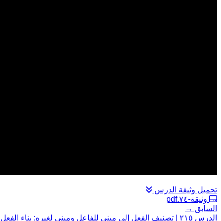
تحميل وثيقة الدرس
وثيقة-٧٤.pdf
السابق →
الدرس ٢١٥ | تصنيف الفعل إلى مبني للفاعل ومبني لغيره: بناء الفعل الثلاثي المجرد المعتلِّ لغير الفاعل: (اللفيف المقرون)