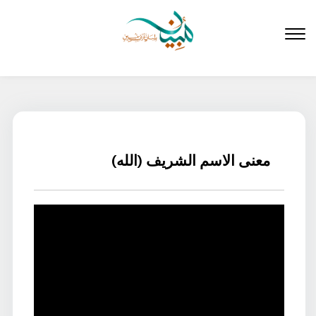
لتخطي
لى
لمحتوى
معنى الاسم الشريف (الله)