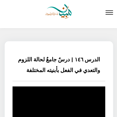
لتخطي
لى
لمحتوى
الدرس ١٤٦ | درسٌ جامعٌ لحالة اللزوم
والتعدي في الفعل بأبنيته المختلفة