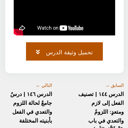
تحميل وثيقة الدرس
وثيقة-٧٣.pdf
السابق →
التالي ←
الدرس ١٤٤ | تصنيف
الدرس ١٤٦ | درسٌ
الفعل إلى لازم
جامعٌ لحالة اللزوم
ومتعدٍ: اللزومُ
والتعدي في الفعل
والتعدي في باب
بأبنيته المختلفة