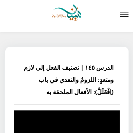
لتخطي
لى
لمحتوى
الدرس ١٤٥ | تصنيف الفعل إلى لازم
ومتعدٍ: اللزومُ والتعدي في باب
(اِفْعَلَلَّ): الأفعال الملحقة به