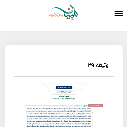
لتخطي
لى
لمحتوى
وثيقة ٢٩