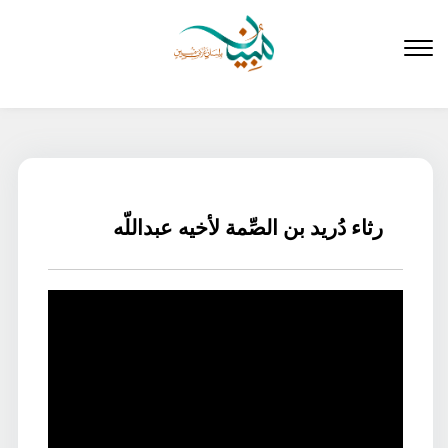
لتخطي
لى
لمحتوى
رثاء دُريد بن الصِّمة لأخيه عبداللّه