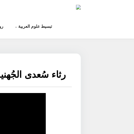
لتخطي
لى
لمحتوى
تبسيط علوم العربية
رو
رثاء سُعدى الجُهني