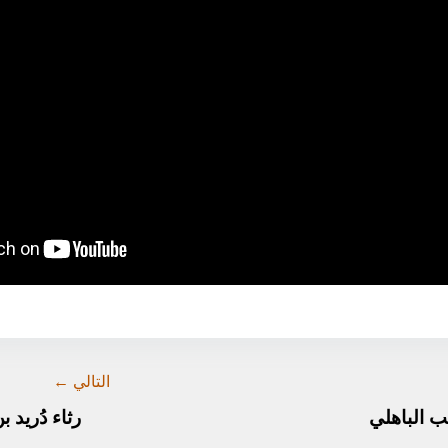
التالي ←
ب الباهلي
رثاء دُريد ب