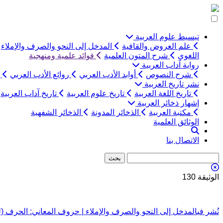
التخطي
إلى
المحتوى
تبسيط علوم العربية
علم العروض والقافية
المدخل إلى النحو والصرف والإملاء
اللغوي
شرح المتون العلمية
فوائد علمية ومنهجية
رواية آداب العربية
شرح النصوص
أوابد الأدب العربي
روائع الأدب العربي
ب
نشر تاريخ العربية
تاريخ اللغة العربية
تاريخ علوم العربية
تاريخ آداب العربية
إشهار ذخائر العربية
مكتبة العربية
الذخائر المدونة
الذخائر الشفهية
الوثائق العلمية
الاتصال بنا
الوثيقة 130
تصفّح
نُشر في
المدخل إلى النحو والصرف والإملاء | حروف المعاني: الحرف (لم) 