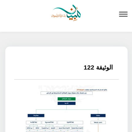
لتخطي
لى
لمحتوى
الوثيقة 122