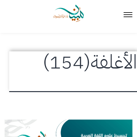
لتخطي
لى
لمحتوى
الأغلفة(154)