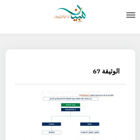
لتخطي
لى
لمحتوى
الوثيقة 67