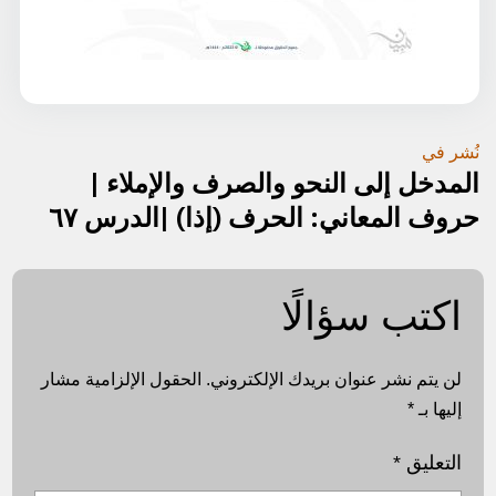
تصفّح
نُشر في
المدخل إلى النحو والصرف والإملاء |
المقالات
حروف المعاني: الحرف (إذا) |الدرس ٦٧
اكتب سؤالًا
لن يتم نشر عنوان بريدك الإلكتروني.
الحقول الإلزامية مشار
إليها بـ
*
التعليق
*