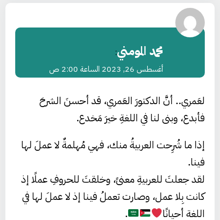
محمد المومني
:
أغسطس 26, 2023 الساعة 2:00 ص
لعَمري.. أنَّ الدكتورَ العَمري، قد أحسنَ الشرحَ
فأبدع، وبنى لنا في اللغةِ خيرَ مَخدع.
إذا ما شُرِحت العربيةُ منك، فهي مُهلمةٌ لا عملَ لها
فينا.
لقد جعلتَ للعربيةِ معنىً، وخلقتَ للحروفِ عملًا إذ
كانت بِلا عمل، وصارت تعملُ فينا إذ لا عملَ لها في
اللغة أحيانًا
.