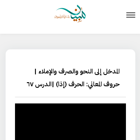
لتخطي
لى
لمحتوى
المدخل إلى النحو والصرف والإملاء |
حروف المعاني: الحرف (إذا) |الدرس ٦٧