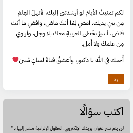
لكم تمنيتُ الأيامَ لو أرشدتني إليك، لأنهلَ العِلمَ
مِن بينِ يديك، امضِ لِمَا أنتَ ماض، واقضِ ما أنتَ
قاض، أسيرُ بخُطى العربيةِ معكَ بلا وجل، وأرتوي
مِن علمكَ ولا أَمل.
أُحبك في الله يا دكتور، وأعشقُ قناةَ لسانٍ مُبين
رد
اكتب سؤالًا
لن يتم نشر عنوان بريدك الإلكتروني.
الحقول الإلزامية مشار إليها بـ
*