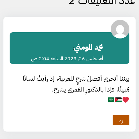
عدد التعليقات 2
محمد المومني
:
أغسطس 26, 2023 الساعة 2:04 ص
بيننا أتحرى أفضلَ شرحٍ للعربية، إذ رأيتُ لسانًا
مُبينًا، فإذا بالدكتورِ العَمري يشرح.
رد