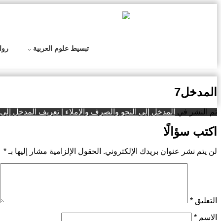
التخطي
إلى
المحتوى
تبسيط علوم العربية
روا
المدخل7
تم النشر في
المدخل إلى النحو والصرف والإملاء | تعريف المدخل إلى ا
اكتب سؤالًا
لن يتم نشر عنوان بريدك الإلكتروني.
الحقول الإلزامية مشار إليها بـ
*
التعليق
*
الاسم
*