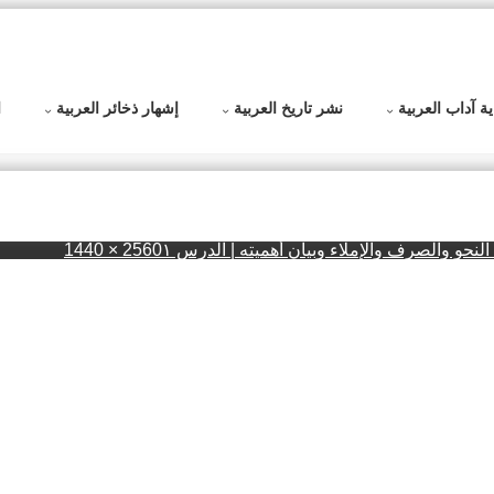
ية آداب العربية
نشر تاريخ العربية
إشهار ذخائر العربية
ا
الحجم
لنحو والصرف والإملاء وبيان أهميته | الدرس ١
2560 × 1440
الكامل