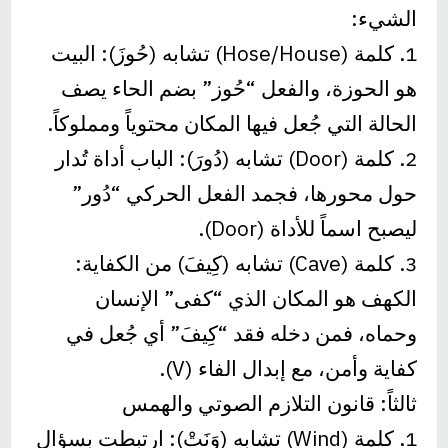
الشيء:
1. كلمة (Hose/House) تشابه (حُوزَ): البيت
هو الحوزة، والفعل “حُوز” بضم الحاء يصف
الحالة التي جُعل فيها المكان محتوياً ومملوكاً.
2. كلمة (Door) تشابه (دُورَ): الباب أداة تُدار
حول محورها، فجمد الفعل الحركي “دُور”
ليصبح اسماً للأداة (Door).
3. كلمة (Cave) تشابه (كِيفَ) من الكفاية:
الكهف هو المكان الذي “كفى” الإنسان
وحماه، فمن دخله فقد “كِيفَ” أي جُعل في
كفاية وأمن، مع إبدال الفاء (V).
ثالثاً: قانون التلازم الصوتي والهمس
1. كلمة (Wind) تشابه (وَنَتْ): ارتبطت بسؤال