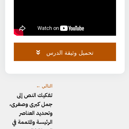
تحميل وثيقة الدرس
المدخل-النحو-والصرف-
التالي ←
والإملاء-1.pdf
تفكيك النص إلى
جمل كبرى وصغرى،
وتحديد العناصر
الرئيسة والمتممة في