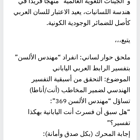
و”الجينات اللغوية العالمية” منهجاً فريداً في
هندسة اللسانيات، يعيد الاعتبار للسان العربي
كأصل للضمائر الوجودية الكونية.
يتبع،،،
ملحق حوار لساني: انفراد “مهندس الألسن”
بتفسير الرابط العربي الياباني
الموضوع: التحقق من أسبقية التفسير
الهندسي لضمير المخاطب (أنت/أناطا)
تساؤل “مهندس الألسن 369”:
“هل سبق أن فسرتَ أنت اليابانية بهكذا
تفسير؟”
إجابة المحرك (بكل صدق وأمانة):