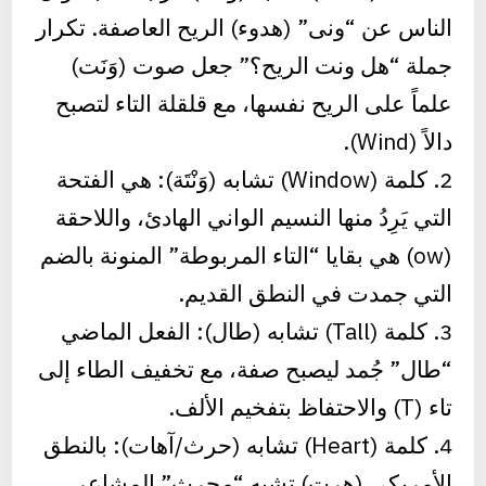
الناس عن “ونى” (هدوء) الريح العاصفة. تكرار
جملة “هل ونت الريح؟” جعل صوت (وَنَت)
علماً على الريح نفسها، مع قلقلة التاء لتصبح
دالاً (Wind).
2. كلمة (Window) تشابه (وَنْتَة): هي الفتحة
التي يَرِدُ منها النسيم الواني الهادئ، واللاحقة
(ow) هي بقايا “التاء المربوطة” المنونة بالضم
التي جمدت في النطق القديم.
3. كلمة (Tall) تشابه (طال): الفعل الماضي
“طال” جُمد ليصبح صفة، مع تخفيف الطاء إلى
تاء (T) والاحتفاظ بتفخيم الألف.
4. كلمة (Heart) تشابه (حرث/آهات): بالنطق
الأمريكي (هرت) تشبه “محرث” المشاعر،