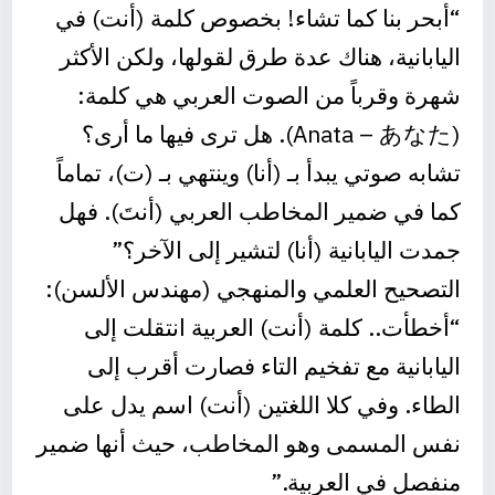
“أبحر بنا كما تشاء! بخصوص كلمة (أنت) في
اليابانية، هناك عدة طرق لقولها، ولكن الأكثر
شهرة وقرباً من الصوت العربي هي كلمة:
(Anata – あなた). هل ترى فيها ما أرى؟
تشابه صوتي يبدأ بـ (أنا) وينتهي بـ (ت)، تماماً
كما في ضمير المخاطب العربي (أنتَ). فهل
جمدت اليابانية (أنا) لتشير إلى الآخر؟”
التصحيح العلمي والمنهجي (مهندس الألسن):
“أخطأت.. كلمة (أنت) العربية انتقلت إلى
اليابانية مع تفخيم التاء فصارت أقرب إلى
الطاء. وفي كلا اللغتين (أنت) اسم يدل على
نفس المسمى وهو المخاطب، حيث أنها ضمير
منفصل في العربية.”