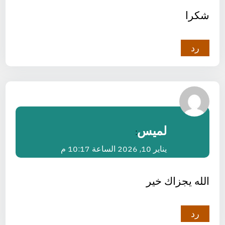
شكرا
رد
لميس
:
يناير 10, 2026 الساعة 10:17 م
الله يجزاك خير
رد