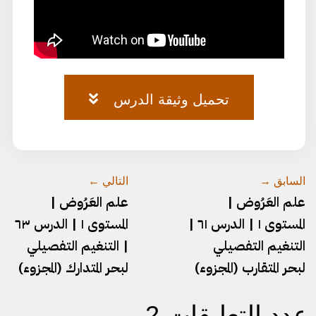
تحميل وثيقة الدرس
العروض-٤٦.pdf
السابق →
التالي ←
علم العَرُوض |
علم العَرُوض |
المستوى ١ | الدرس ٦١ |
المستوى ١ | الدرس ٦٣
التنغيم التفصيلي
| التنغيم التفصيلي
لبحر المتقارب (المجزوء)
لبحر المتدارك (المجزوء)
عدد التعليقات 2