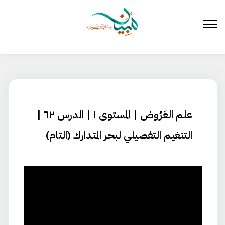
لتخطي
لى
لمحتوى
علم العَرُوض | المستوى ١ | الدرس ٦٢ |
التنغيم التفصيلي لبحر المتدارك (التام)