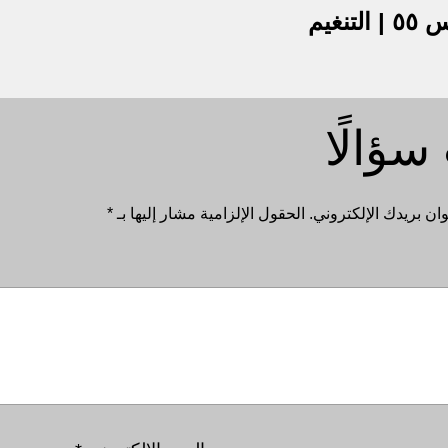
علم العَرُوض | المستوى ١ | الدرس ٥٥ | التنغيم
سؤالًا
ان بريدك الإلكتروني.
الحقول الإلزامية مشار إليها بـ
*