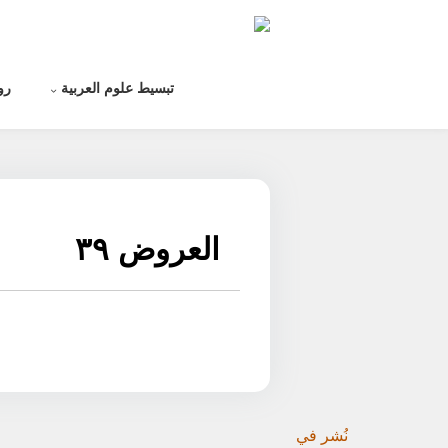
لتخطي
لى
لمحتوى
تبسيط علوم العربية
رو
العروض ٣٩
نُشر في