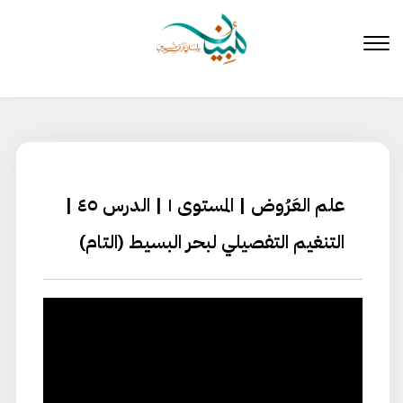
لتخطي
لى
لمحتوى
علم العَرُوض | المستوى ١ | الدرس ٤٥ |
التنغيم التفصيلي لبحر البسيط (التام)