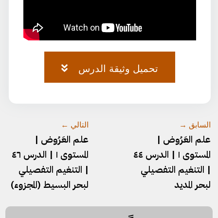
تحميل وثيقة الدرس
العروض-٢٦.pdf
السابق →
التالي ←
علم العَرُوض |
علم العَرُوض |
المستوى ١ | الدرس ٤٤
المستوى ١ | الدرس ٤٦
| التنغيم التفصيلي
| التنغيم التفصيلي
لبحر المديد
لبحر البسيط (المجزوء)