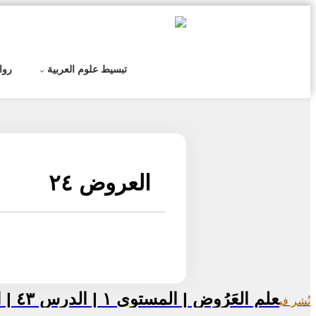
التخطي
إلى
المحتوى
تبسيط علوم العربية
روا
العروض ٢٤
تصفّح
علم العَرُوض | المستوى ١ | الدرس ٤٣ | التنغيم التفصيلي لبحر الطويل
نُشر في
المقالات