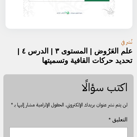
تصفّح
نُشر في
علم العَرُوض | المستوى ٣ | الدرس ٤ |
المقالات
تحديد حركات القافية وتسميتها
اكتب سؤالًا
لن يتم نشر عنوان بريدك الإلكتروني.
الحقول الإلزامية مشار إليها بـ
*
التعليق
*