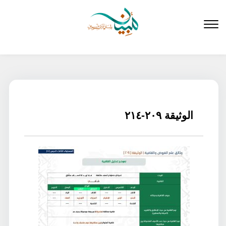
لتخطي
لى
لمحتوى
الوثيقة ٢٠٩-٢١٤