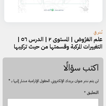
تصفّح
نُشر في
علم العَرُوض | المستوى ٢ | الدرس ٥٦ |
المقالات
التغييرات المركبة وقسمتها من حيث تركيبها
اكتب سؤالًا
لن يتم نشر عنوان بريدك الإلكتروني.
الحقول الإلزامية مشار إليها بـ
*
التعليق
*