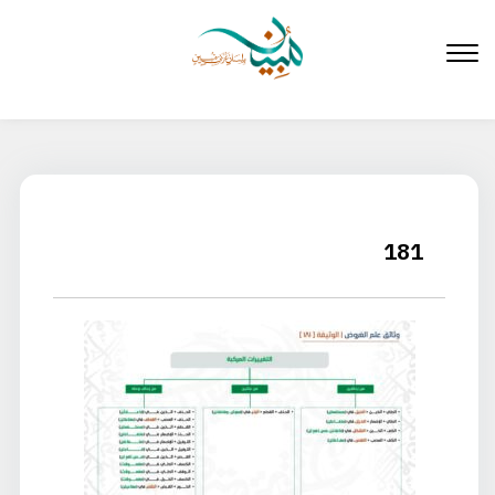
لتخطي
لى
لمحتوى
181