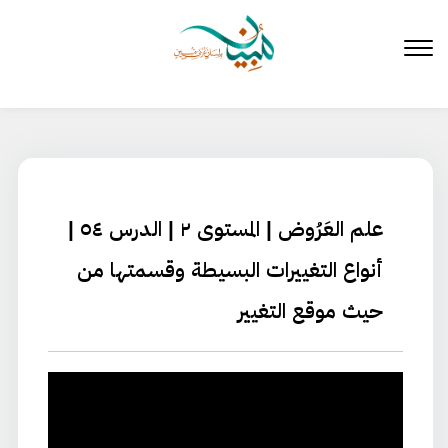
لتخطي
لى
لمحتوى
علم العَرُوض | المستوى ٢ | الدرس ٥٤ |
أنواع التغييرات البسيطة وقسمتها من
حيث موقع التغيير