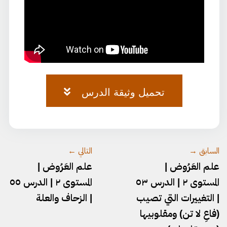
تحميل وثيقة الدرس
العروض-١٧٩.pdf
السابق →
التالي ←
علم العَرُوض |
علم العَرُوض |
المستوى ٢ | الدرس ٥٣
المستوى ٢ | الدرس ٥٥
| التغييرات التي تصيب
| الزحاف والعلة
(فاعِ لا تن) ومقلوبيها