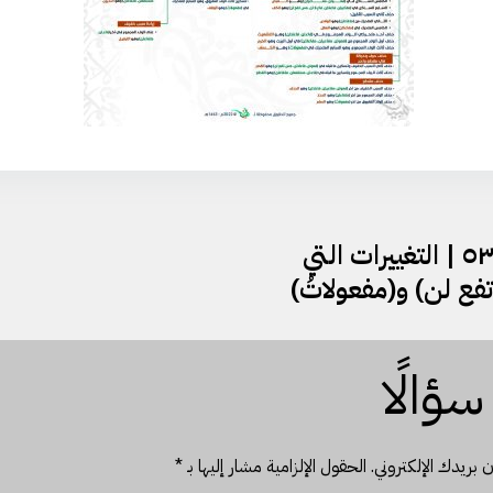
علم العَرُوض | المستوى ٢ | الدرس ٥٣ | التغييرات التي
فعِ لن) و(مفعولاتُ)
ؤالًا
 بريدك الإلكتروني.
الحقول الإلزامية مشار إليها بـ
*