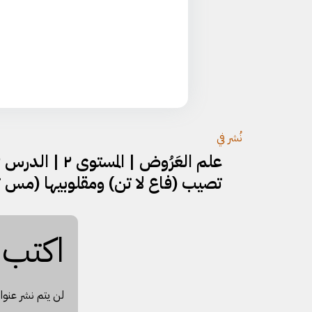
تصفّح
نُشر في
المقالات
تصيب (فاعِ لا تن) ومقلوبيها (مس ت
اكتب س
لن يتم نشر عنوان