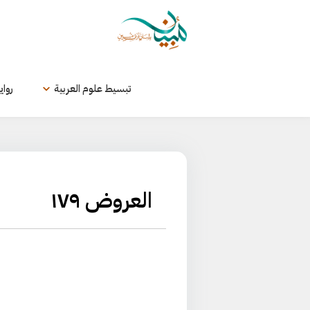
لتخطي
لى
لمحتوى
تبسيط علوم العربية
رواي
العروض ١٧٩