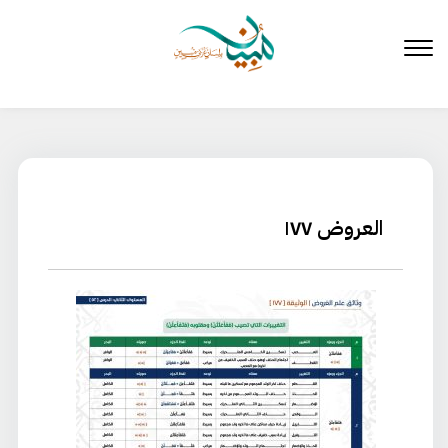
لتخطي
لى
لمحتوى
العروض ١٧٧