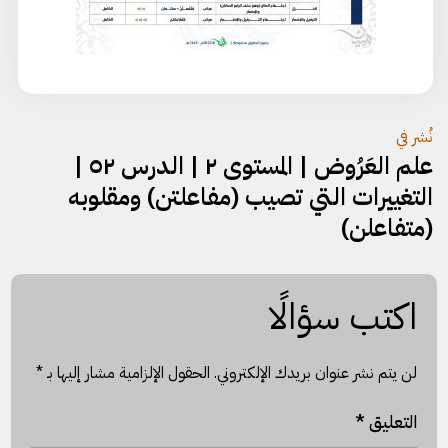
تصفّح
نُشر في
علم العَرُوض | المستوى ٢ | الدرس ٥٢ |
المقالات
التغييرات التي تصيب (مفاعلتن) ومقلوبه
(متفاعلن)
اكتب سؤالًا
لن يتم نشر عنوان بريدك الإلكتروني.
الحقول الإلزامية مشار إليها بـ
*
التعليق
*