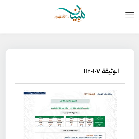
لتخطي
لى
لمحتوى
الوثيقة ١٠٧-١١٢