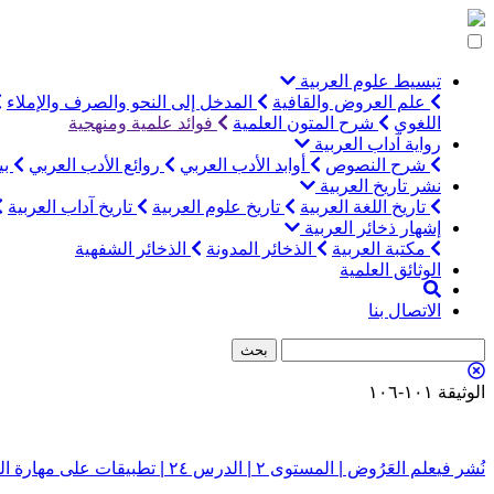
التخطي
إلى
المحتوى
تبسيط علوم العربية
علم العروض والقافية
المدخل إلى النحو والصرف والإملاء
اللغوي
شرح المتون العلمية
فوائد علمية ومنهجية
رواية آداب العربية
شرح النصوص
أوابد الأدب العربي
روائع الأدب العربي
بي
نشر تاريخ العربية
تاريخ اللغة العربية
تاريخ علوم العربية
تاريخ آداب العربية
إشهار ذخائر العربية
مكتبة العربية
الذخائر المدونة
الذخائر الشفهية
الوثائق العلمية
الاتصال بنا
الوثيقة ١٠١-١٠٦
تصفّح
نُشر في
علم العَرُوض | المستوى ٢ | الدرس ٢٤ | تطبيقات على مهارة التحليل المقطعي بأبيات من بحر الوافر