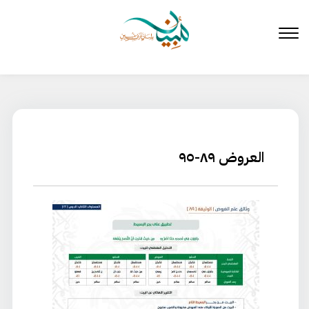
لتخطي
لى
لمحتوى
العروض ٨٩-٩٥