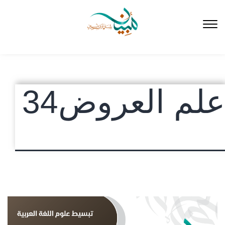
لتخطي
لى
لمحتوى
علم العروض34