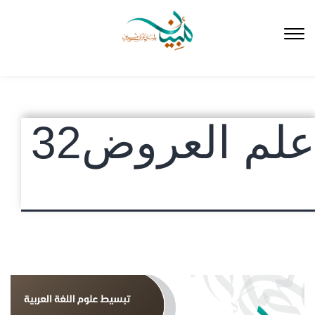
لتخطي
لى
لمحتوى
علم العروض32