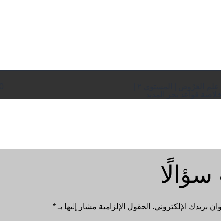
ال
علم العَرُوض | المستوى ٢ |
250
ال
سؤالًا
ان بريدك الإلكتروني.
الحقول الإلزامية مشار إليها بـ
*