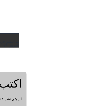
تم النشر في
الدرس ١٩ | خلاصة قواعد بحر المديد
اكتب 
لن يتم نشر عنو