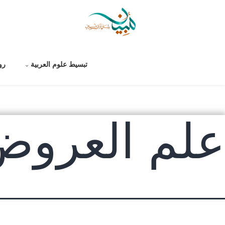
لتخطي
لى
لمحتوى
تبسيط علوم العربية
رو
علم العروض9