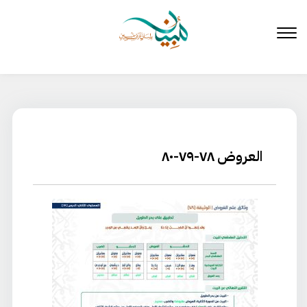
لتخطي
لى
لمحتوى
العروض ٧٨-٧٩-٨٠