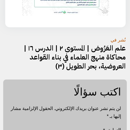
تصفّح
نُشر في
علم العَرُوض | المستوى ٢ | الدرس ١٦ |
المقالات
محاكاة منهج العلماء في بناء القواعد
العروضية، بحر الطويل (٣)
اكتب سؤالًا
لن يتم نشر عنوان بريدك الإلكتروني.
الحقول الإلزامية مشار
إليها بـ
*