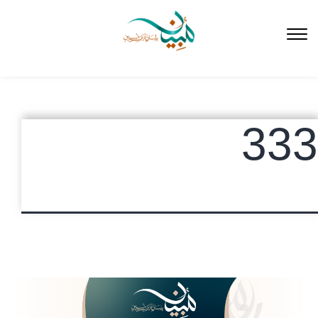
لتخطي
لى
لمحتوى
333