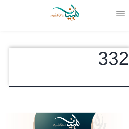
لتخطي
لى
لمحتوى
332