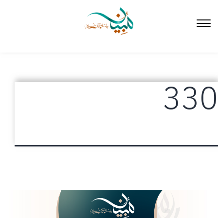
لتخطي
لى
لمحتوى
330